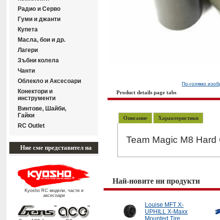
Радиo и Серво
Гуми и джанти
Купета
Масла, бои и др.
Лагери
Зъбни колела
Чанти
Облекло и Аксесоари
По-голямо изо
Конектори и
Product details page tabs
инструменти
Винтове, Шайби,
Гайки
Описание
Характеристики
RC Outlet
Team Magic M8 Hard 
Ние сме представител на
Най-новите ни продукти
Kyosho RC модели, части и
аксесоари
Louise MFT X-
UPHILL X-Maxx
Mounted Tire