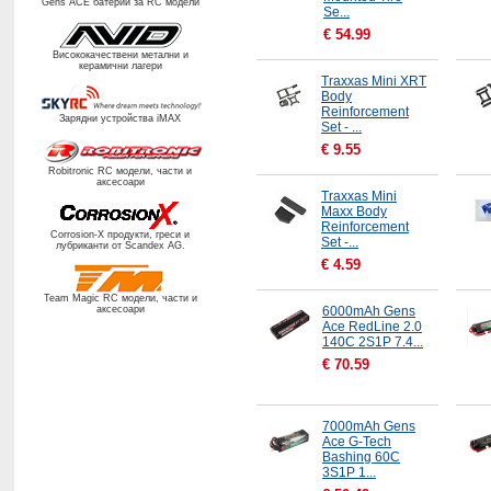
Gens ACE батерии за RC модели
Se...
€
54.99
Висококачествени метални и
керамични лагери
Traxxas Mini XRT
Body
Reinforcement
Зарядни устройства iMAX
Set - ...
€
9.55
Robitronic RC
модели, части и
аксесоари
Traxxas Mini
Maxx Body
Reinforcement
Corrosion-X продукти, греси и
Set -...
лубриканти от
Scandex AG.
€
4.59
Team Magic RC
модели, части и
аксесоари
6000mAh Gens
Ace RedLine 2.0
140C 2S1P 7.4...
€
70.59
7000mAh Gens
Ace G-Tech
Bashing 60C
3S1P 1...