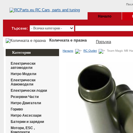
Посл
Начало
Търсене:
Количката е празна
Поръчка
Начало
RC Outlet
Team Magic M8 Ha
Категории
Електрически
автомодели
Нитро Модели
Електрически
Авиомодели
Електрически лодки
Резервни Части
Нитро Двигатели
Гориво
Нитро Аксесоари
Батерии и зарядни
Мотори, ESC ,
Комплекти