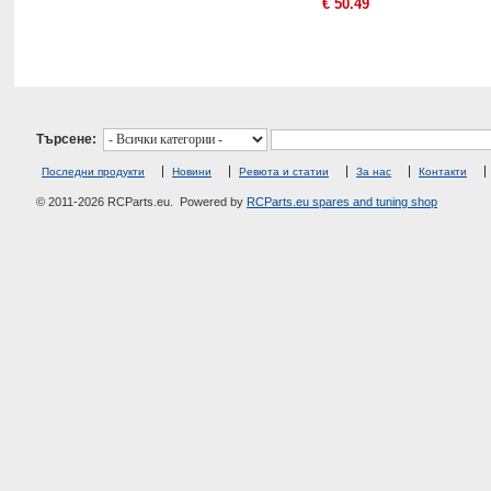
€
50.49
Търсене:
Последни продукти
Новини
Ревюта и статии
За нас
Контакти
© 2011-2026 RCParts.eu. Powered by
RCParts.eu spares and tuning shop