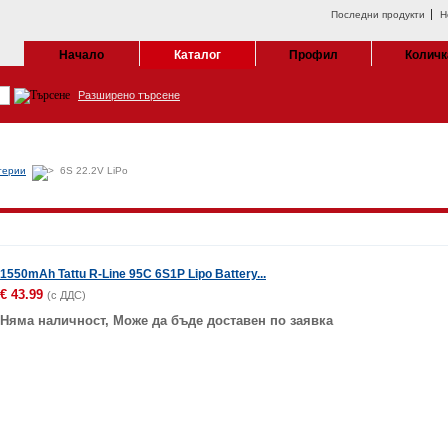
Последни продукти
Н
Начало
Каталог
Профил
Количк
Разширено търсене
терии
6S 22.2V LiPo
1550mAh Tattu R-Line 95C 6S1P Lipo Battery...
€
43.99
(с ДДС)
Няма наличност, Може да бъде доставен по заявка