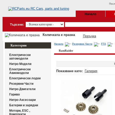
Посл
Начало
Търсене:
Количката е празна
Поръчка
Начало
Резервни Части
FTX
Категории
RamRaider
Електрически
автомодели
Нитро Модели
Електрически
Показване като:
Галерия
Авиомодели
Електрически лодки
Резервни Части
Нитро Двигатели
Гориво
Нитро Аксесоари
Батерии и зарядни
Мотори, ESC ,
Комплекти