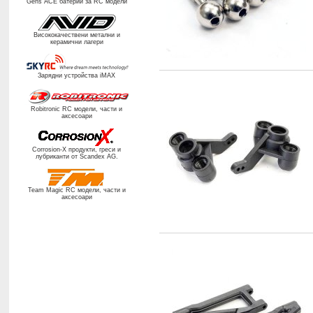
Gens ACE батерии за RC модели
Висококачествени метални и
керамични лагери
Зарядни устройства iMAX
Robitronic RC
модели, части и
аксесоари
Corrosion-X продукти, греси и
лубриканти от
Scandex AG.
Team Magic RC
модели, части и
аксесоари