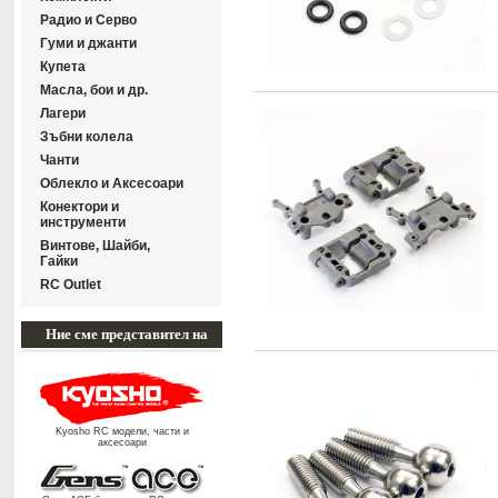
Радиo и Серво
Гуми и джанти
Купета
Масла, бои и др.
Лагери
Зъбни колела
Чанти
Облекло и Аксесоари
Конектори и
инструменти
Винтове, Шайби,
Гайки
RC Outlet
Ние сме представител на
Kyosho RC модели, части и
аксесоари