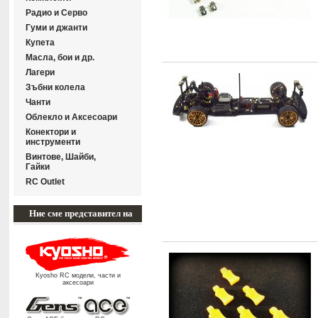
Радиo и Серво
Гуми и джанти
Купета
Масла, бои и др.
Лагери
Зъбни колела
Чанти
Облекло и Аксесоари
Конектори и
инструменти
Винтове, Шайби,
Гайки
RC Outlet
Ние сме представител на
Kyosho RC модели, части и
аксесоари