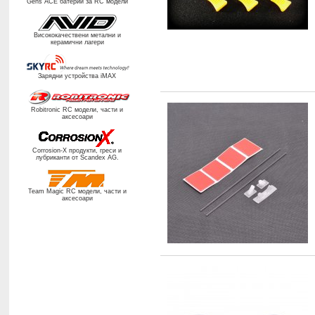
Gens ACE батерии за RC модели
Висококачествени метални и
керамични лагери
Зарядни устройства iMAX
Robitronic RC
модели, части и
аксесоари
Corrosion-X продукти, греси и
лубриканти от
Scandex AG.
Team Magic RC
модели, части и
аксесоари