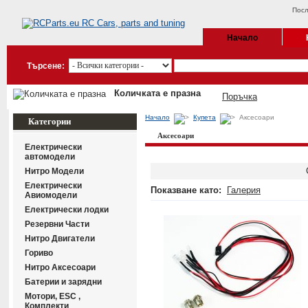
Посл
Начало
Търсене:
Количката е празна
Поръчка
Начало
Купета
Аксесоари
Категории
Аксесоари
Електрически
автомодели
Нитро Модели
Електрически
Показване като:
Галерия
Авиомодели
Електрически лодки
Резервни Части
Нитро Двигатели
Гориво
Нитро Аксесоари
Батерии и зарядни
Мотори, ESC ,
Комплекти