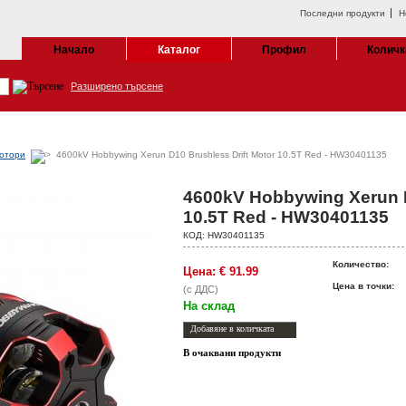
Последни продукти
Н
Начало
Каталог
Профил
Количк
Разширено търсене
отори
4600kV Hobbywing Xerun D10 Brushless Drift Motor 10.5T Red - HW30401135
4600kV Hobbywing Xerun D
10.5T Red - HW30401135
КОД:
HW30401135
Количество:
Цена:
€
91.99
Цена в точки:
(с ДДС)
На склад
В очаквани продукти