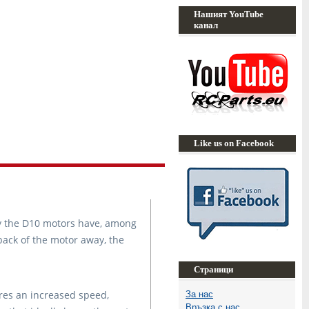
Нашият YouTube
канал
Like us on Facebook
hy the D10 motors have, among
 back of the motor away, the
Страници
ures an increased speed,
За нас
Връзка с нас