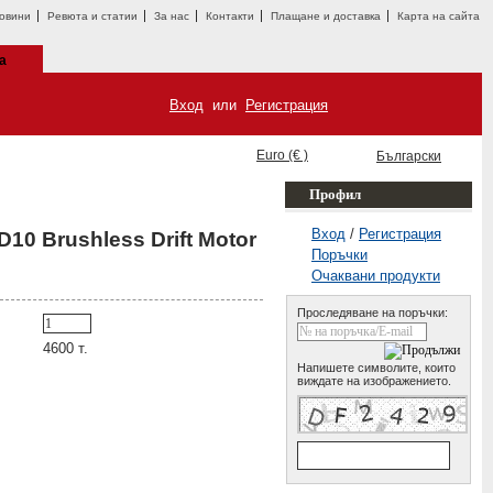
овини
Ревюта и статии
За нас
Контакти
Плащане и доставка
Карта на сайта
а
Вход
или
Регистрация
Euro (€ )
Български
Профил
Вход
/
Регистрация
10 Brushless Drift Motor
Поръчки
Очаквани продукти
Проследяване на поръчки:
4600
т.
Напишете символите, които
виждате на изображението.