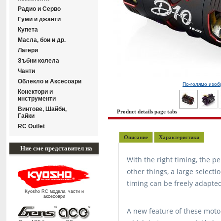
Радиo и Серво
Гуми и джанти
Купета
Масла, бои и др.
Лагери
Зъбни колела
Чанти
Облекло и Аксесоари
По-голямо изо
Конектори и
инструменти
Винтове, Шайби,
Product details page tabs
Гайки
RC Outlet
Описание
Характеристики
Ние сме представител на
With the right timing, the 
other things, a large selecti
timing can be freely adapte
Kyosho RC модели, части и
аксесоари
A new feature of these motor