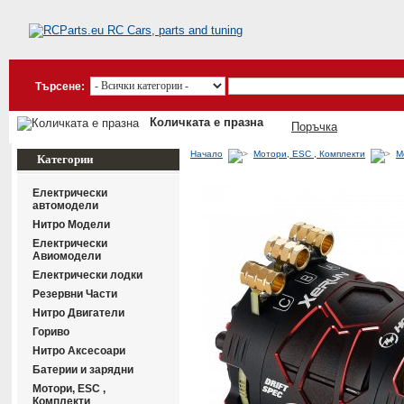
Търсене:
Количката е празна
Поръчка
Начало
Мотори, ESC , Комплекти
М
Категории
Електрически
автомодели
Нитро Модели
Електрически
Авиомодели
Електрически лодки
Резервни Части
Нитро Двигатели
Гориво
Нитро Аксесоари
Батерии и зарядни
Мотори, ESC ,
Комплекти