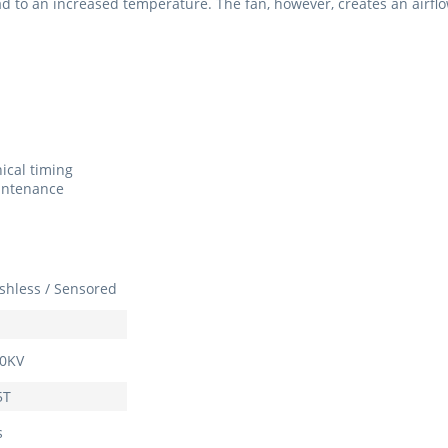
ad to an increased temperature. The fan, however, creates an airflo
ical timing
aintenance
shless / Sensored
0KV
5T
s