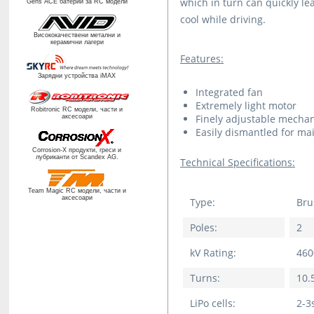
which in turn can quickly le
Gens ACE батерии за RC модели
cool while driving.
Висококачествени метални и
керамични лагери
Features:
Зарядни устройства iMAX
Integrated fan
Extremely light motor
Robitronic RC
модели, части и
Finely adjustable mechan
аксесоари
Easily dismantled for m
Corrosion-X продукти, греси и
лубриканти от
Scandex AG.
Technical Specifications:
Team Magic RC
модели, части и
аксесоари
Type:
Bru
Poles:
2
kV Rating:
460
Turns:
10.
LiPo cells:
2-3