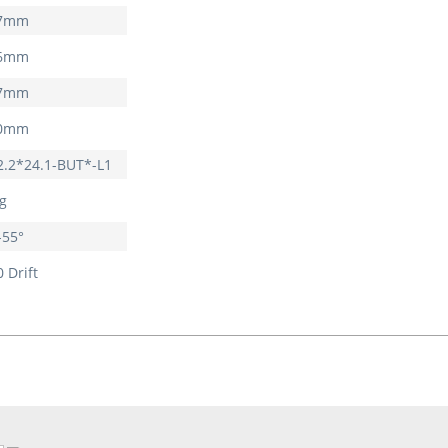
.7mm
.6mm
17mm
.0mm
2.2*24.1-BUT*-L1
g
-55°
0 Drift